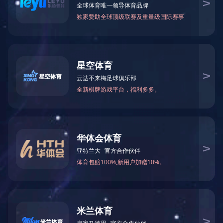
行业动态
EM-Smart 系列
星空平台-星空(中国)一站式服务平台双头双工位铁芯激
电机定转子铁芯快速打样加工服务
水暖洁具行业
新能源电机定转子铁芯激光焊接机
厨具五金行业
星空平台-星空(中国)一站式服务平台阀芯焊接工作站
包装赋码及标机
星空平台-星空(中国)一站式服务平台在厨
新能源汽车零配件激光焊接机
礼品定制
具行业激光切割应用
传统的厨具加工设备是使用数控冲床，再配合抛光、剪板折弯等多
家电行业
道工序而终成型，这种加工效率是比较低的，做模具的时间长，成
本大。金属激光切割机就是在这种厂家迫切需求的前提下产生的，
模具制造行业中激光加工设备解决方案
激光在我国的发展是非常迅速的。金属激光切割机可以直接对各种
厨具进行无模具制作，对于厨具加工行业有长远的意义。
低压电气行业
2025-01-21 10:14:38
参数
日期：