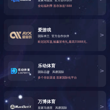
星空平台-星空(中国)一站式服务平台厨具切割
优势
1.稳定可靠的机床结构：结构刚性符合工业级别机床标准，精
度高，完全消除焊接及加工产生的应力。床身采用蜂巢式焊接结
构，保证大惯量电机瞬时加速和减速所产生的巨大推力均匀分散
到机床各位置，极大程度减小机床的振动。