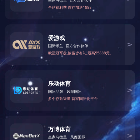
洗
系
列
激
光
加
工
服
务
|
关于我们
|
联系我
|
关
|
导航链
们
注我
接入口
专注于为各行各业提
供全系统激光加工设
们
售后热线：
产
服
备及自动化产线的解
400-027-
品
务
8558
决方案，拥有超
中
范
15000+㎡大型现代化
心
围
官方
微信
销售热线：
客服
公众
的生产基地
1994500558
星
案