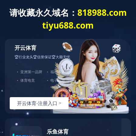
星空平台
星空平台
分享到
产品中心
新浪微博
微信
案例展示
激光打标系列
当前位置：
星空平台
>
产品中心
>
激光清洗系列
>
星空平台-星空(中国
百度贴吧
服务支持
激光切割系列
行业解决方案
光纤激光打标机
豆瓣
分类
QQ好友
激光清洗机
星空平台-星空(中国)一站式服务平台
激光焊接系列
客户案例
紫外线激光打标机
精密激光切割机
汽车行业激光智能解决方案
激
光
激光清洗机是星空平台-星
星空平台
激光智能生产线
创客说
走进创恒
CO2激光打标机
大幅激光切割机
星空平台-星空(中国)一站式服务平台CX-CE-1500手
轨道交通行业激光智能加工解决方案
打
空(中国)一站式服务平台主
标
系
营产品之一，多年来始终专
联系我们
激光清洗系列
科技创恒
星空平台
在线飞行激光打标机
管材激光切割机
星空平台-星空(中国)一站式服务平台机械手臂激光焊接
新能源电机定子铁芯激光焊接产线
水泵风机行业
列
注于为各行各业提供全系统
激
激光加工服务
加入创恒
展会活动
CX-3D系列激光打标机
电机定转子铁芯单工位激光焊接机
新能源电机转子铁芯自动检测压铆产线
星空平台-星空(中国)一站式服务平台清洗机
眼镜行业
激光加工设备及自动化产线
光