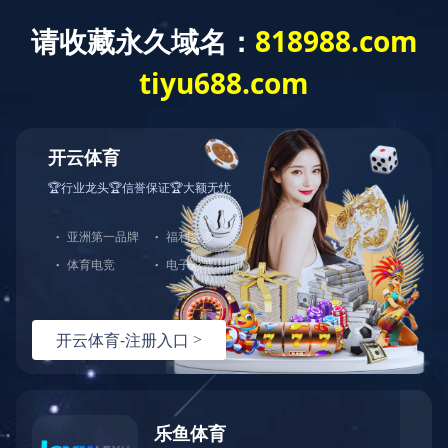
星空平台
星空平台
分享到
产品中心
新浪微博
微信
案例展示
激光打标系列
当前位置：
星空平台
>
案例展示
清
百度贴吧
空
服务支持
激光切割系列
行业解决方案
光纤激光打标机
豆瓣
记
案例展示
录
QQ好友
取消
历
Products center
星空平台-星空(中国)一站式服务平台
激光焊接系列
客户案例
紫外线激光打标机
精密激光切割机
汽车行业激光智能解决方案
史
行业解决方案
清
记
客户案例
空
星空平台
激光智能生产线
创客说
走进创恒
CO2激光打标机
大幅激光切割机
星空平台-星空(中国)一站式服务平台CX-CE-1500手
轨道交通行业激光智能加工解决方案
录
创客说
记
录
联系我们
激光清洗系列
科技创恒
星空平台
在线飞行激光打标机
管材激光切割机
星空平台-星空(中国)一站式服务平台机械手臂激光焊接
新能源电机定子铁芯激光焊接产线
水泵风机行业
历
史
记
激光加工服务
加入创恒
展会活动
CX-3D系列激光打标机
电机定转子铁芯单工位激光焊接机
新能源电机转子铁芯自动检测压铆产线
星空平台-星空(中国)一站式服务平台清洗机
眼镜行业
录