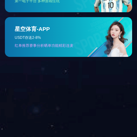
|
关于我们
|
联系我
|
关
|
导航链
们
注我
接入口
专注于为各行各业提
供全系统激光加工设
们
售后热线：
产
服
备及自动化产线的解
400-027-
品
务
8558
决方案，拥有超
中
范
15000+㎡大型现代化
心
围
官方
微信
销售热线：
客服
公众
的生产基地
1994500558
星
案
微信
号
武汉总部：湖北
7（微信同
空
例
省武汉市东湖高新技
号）
平
展
术开发区光谷三路
台
示
777号综合保税区一
官方邮箱：
号标准厂房1层
ch027@schu
关
联
rrasfineconfe
无锡分部：江苏
于
系
ctions.com
省无锡市江阴市港城
我
我
大道988号临港科创
们
们
园23-1
清空
苏州分部：江苏
记录