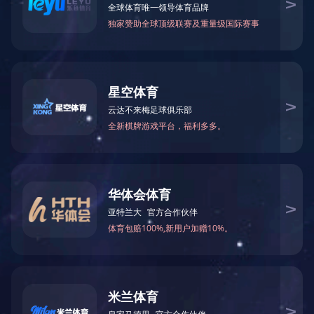
家电行业激光焊
激光打标助力小
激光切割在家电
行业动态
EM-Smart 系列
星空平台-星空(中国)一站式服务平台双头双工位铁芯激
电机定转子铁芯快速打样加工服务
水暖洁具行业
接新趋势
家电精致化特色
行业的应用
化
2025-01-20
2025-01-21
新能源电机定转子铁芯激光焊接机
厨具五金行业
2025-01-21
随着家电市场的不
激光切割机在电器
星空平台-星空(中国)一站式服务平台阀芯焊接工作站
包装赋码及标机
断扩大，家电行业
行业主要用于外观
激光打标机对材料
正在发生深刻的变
钣金部分以及成套
的适用性广，在五
化。 从传统的离
电器元件安装中对
金模具、机械配
新能源汽车零配件激光焊接机
礼品定制
线零售到电子商务
薄钢板零件进行切
件、精细零件、3
之战，从简单的追
割加工。现如今，
C电子、玩具包装
家电行业
求数量增长到追求
很多电器厂采用这
等很多行业都有着
质...
项...
不小的应用，获得
模具制造行业中激光加工设备解决方案
了很...
家电行业
家电行业
低压电气行业
家电行业