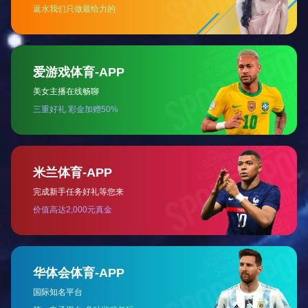
焊接方法和焊接工艺的选用，将直接影响电池的成本、质
量、安全以及电池的一致性。在众多焊接方式中，激光焊接以如
下优势脱颖而出。
星空平台-星空(中国)一站式服务平台焊接机械
手优点