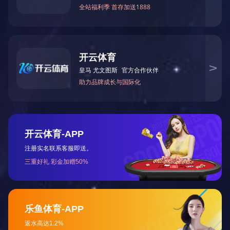
在一个面上，可采用更高效的振镜扫描焊接方式，但对前道工序
入壳及定位要求很高，对设备的自动化要求高。
目前动力锂电池铝壳占整个动力锂电池的90%以上。铝材的
激光焊接难度较大，会面对焊痕表面凸起问题、气孔问题、炸火
问题、内部气泡问题等。表面凸起、气孔、内部气泡是激光焊接
的致命伤，很多应用由于这些原因不得不停止或者想办法规避。
很多电池厂家在研发初期都会为此大伤脑筋，究其原因，重
要是采用的光纤芯径过小或者激光能量设置过高所致。引起炸火
（也称飞溅，Splash）的因素也很多，如材料的清洁度、材料本
身的纯度、材料自身的特性等，而起决定性用途的则是激光器的
稳定性。
在动力锂电池焊接当中，焊接工艺技术人员会根据客户的电
池材料、形状、厚度、拉力要求等选择合适的激光器和焊接工艺
参数，包括焊接速度、波形、峰值、焊头倾斜角度等来设置合理
的焊接工艺参数，以保证更终的焊接效果满足动力锂电池厂家的
要求。