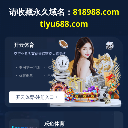
星空平台
星空平台
当前位置：
星空平台
>
案例展示
>
行业解决方案
>
汽车行
分享到
清
产品中心
空
新浪微博
记
录
微信
案例展示
激光打标系列
取消
历
百度贴吧
史
清
服务支持
激光切割系列
行业解决方案
光纤激光打标机
记
豆瓣
空
录
QQ好友
记
星空平台-星空(中国)一站式服务平台
激光焊接系列
客户案例
紫外线激光打标机
精密激光切割机
汽车行业激光智能解决方案
录
历
史
星空平台
激光智能生产线
创客说
走进创恒
CO2激光打标机
大幅激光切割机
星空平台-星空(中国)一站式服务平台CX-CE-1500手
轨道交通行业激光智能加工解决方案
记
录
联系我们
激光清洗系列
科技创恒
星空平台
在线飞行激光打标机
管材激光切割机
星空平台-星空(中国)一站式服务平台机械手臂激光焊接
新能源电机定子铁芯激光焊接产线
水泵风机行业
激光加工服务
加入创恒
展会活动
CX-3D系列激光打标机
电机定转子铁芯单工位激光焊接机
新能源电机转子铁芯自动检测压铆产线
星空平台-星空(中国)一站式服务平台清洗机
眼镜行业