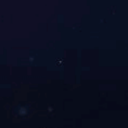
CX-Q100C
电机定转子
CX-
光纤激光打
铁芯单工位
CC6060L精
标机
激光焊接机
密激光切割
机
|
关于我们
|
联系我
|
关
|
导航链
们
注我
接入口
专注于为各行各业提
供全系统激光加工设
们
售后热线：
产
服
备及自动化产线的解
400-027-
品
务
8558
决方案，拥有超
中
范
15000+㎡大型现代化
心
围
官方
微信
销售热线：
客服
公众
的生产基地
1994500558
星
案
微信
号
武汉总部：湖北
7（微信同
空
例
省武汉市东湖高新技
号）
平
展
术开发区光谷三路
台
示
777号综合保税区一
官方邮箱：