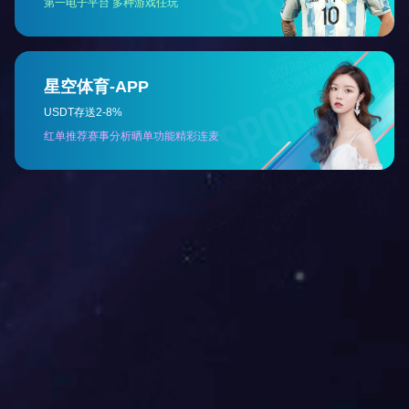
相关推荐
Related to recommend