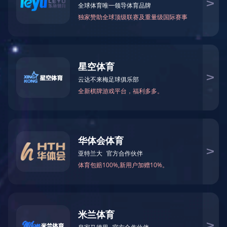
行业动态
EM-Smart 系列
星空平台-星空(中国)一站式服务平台双头双工位铁芯激
电机定转子铁芯快速打样加工服务
水暖洁具行业
新能源电机定转子铁芯激光焊接机
厨具五金行业
CX-Q100C光纤激光打标机
星空平台-星空(中国)一站式服务平台阀芯焊接工作站
包装赋码及标机
应用于金属及部分非金属材质表面雕刻；
新能源汽车零配件激光焊接机
礼品定制
非接触性加工，对工作表面不产生腐蚀，无污染；
电光转换率高，光束质量好，无耗材，免维护
家电行业
国内大品牌激光器，使用寿命长
模具制造行业中激光加工设备解决方案
产品详情
低压电气行业