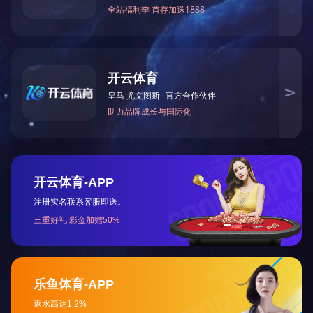
相关推荐
Related to recommend
|
关于我们
|
联系我
|
关
|
导航链
们
注我
接入口
专注于为各行各业提
供全系统激光加工设
们
售后热线：
产
服
备及自动化产线的解
400-027-
品
务
8558
决方案，拥有超
中
范
15000+㎡大型现代化
心
围
官方
微信
销售热线：
客服
公众
的生产基地
1994500558
星
案
微信
号
武汉总部：湖北
7（微信同
空
例
省武汉市东湖高新技
号）
平
展
术开发区光谷三路