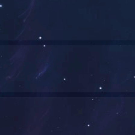
《创客说》——星空平台-星空(中国
案助力24小时极速交样-宁波鸿达
助力宁波鸿达电机模具有限公司成立铁心定制(打
日期：
2023-06-21 10:12:48
作者：
星空平台-星空(中国)一站式服务平台
分类：
创客说
来源：
schurrasfineconfections.com
浏览量：
76