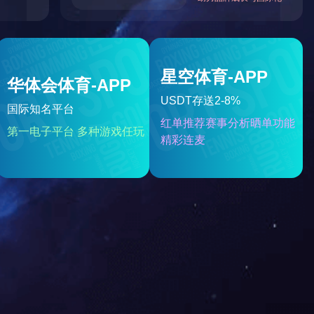
-星空(中国)一站式服务平台新能源电机铁心快速打样解决方案