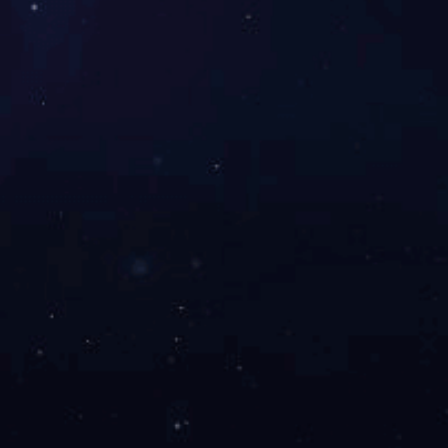
|
联系我们
|
关注
售后热线：400-027-8558
销售热线：19945005587（微信同号）
官方邮箱：
ch027@schurrasfineconfections.com
官方客服微
清空记录
历史记录
清空记录