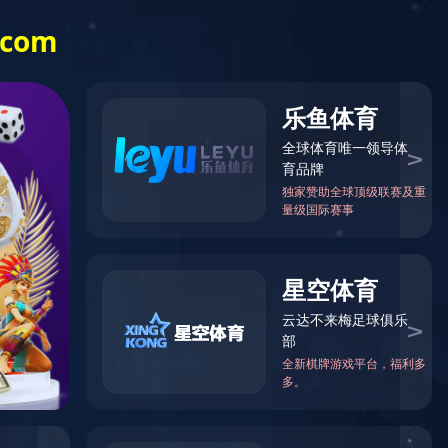
400-027-8558
电话:
站式服务平台
星空平台
联系我们
历史记录
清空记录
历史记录
清空记录