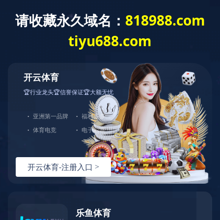
星空平台
星空平台
当前位置：
星空平台
>
产品中心
>
激光焊接系列
>
星空平台-星空(中国
分享到
产品中心
新浪微博
微信
案例展示
激光打标系列
百度贴吧
服务支持
激光切割系列
行业解决方案
光纤激光打标机
豆瓣
QQ好友
星空平台-星空(中国)一站式服务平台
激光焊接系列
客户案例
紫外线激光打标机
精密激光切割机
汽车行业激光智能解决方案
星空平台
激光智能生产线
创客说
走进创恒
CO2激光打标机
大幅激光切割机
星空平台-星空(中国)一站式服务平台CX-CE-1500手
轨道交通行业激光智能加工解决方案
联系我们
激光清洗系列
科技创恒
星空平台
在线飞行激光打标机
管材激光切割机
星空平台-星空(中国)一站式服务平台机械手臂激光焊接
新能源电机定子铁芯激光焊接产线
水泵风机行业
激光加工服务
加入创恒
展会活动
CX-3D系列激光打标机
电机定转子铁芯单工位激光焊接机
新能源电机转子铁芯自动检测压铆产线
星空平台-星空(中国)一站式服务平台清洗机
眼镜行业