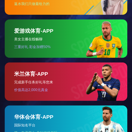
四、规格参数
五、展示样品