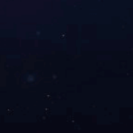
们
注我
接入口
专注于为各行各业提
供全系统激光加工设
们
售后热线：
产
服
备及自动化产线的解
400-027-
品
务
8558
决方案，拥有超
中
范
15000+㎡大型现代化
心
围
官方
微信
销售热线：
客服
公众
的生产基地
1994500558
星
案
微信
号
武汉总部：湖北
7（微信同
空
例
省武汉市东湖高新技
号）
平
展
术开发区光谷三路
台
示
777号综合保税区一
官方邮箱：
号标准厂房1层
ch027@schu
关
联
rrasfineconfe
无锡分部：江苏
于
系
ctions.com
省无锡市江阴市港城
我
我
大道988号临港科创
们
们
园23-1
清空
苏州分部：江苏
记录
历史
省苏州市高新区通安
记录
镇华金路292号1幢1
取消