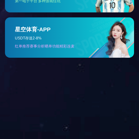
星空平台-
新能源汽车
CX-Q100C
飞行激光打
星空(中国)
零配件激光
光纤激光打
标机
一站式服务
焊接机
标机
平台阀芯焊
接工作站
|
关于我们
|
联系我
|
关
|
导航链
们
注我
接入口
专注于为各行各业提
供全系统激光加工设
们
售后热线：
产
服
备及自动化产线的解
400-027-
品
务
8558
决方案，拥有超
中
范
15000+㎡大型现代化
心
围
官方
微信
销售热线：
客服
公众
的生产基地
1994500558
星
案
微信
号
武汉总部：湖北
7（微信同